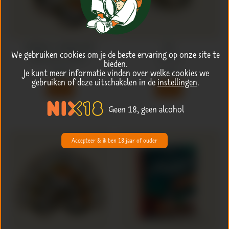
Embleem + Embleem XXL
Pin
We gebruiken cookies om je de beste ervaring op onze site te
88 mm x 78 mm | 1 stuk & 20…
3,5 cm x 3 cm
bieden.
Je kunt meer informatie vinden over welke cookies we
€
18,50
€
5,50
gebruiken of deze uitschakelen in de
instellingen
.
Bestel
Bestel
Geen 18, geen alcohol
Accepteer & ik ben 18 jaar of ouder