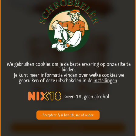
We gebruiken cookies om je de beste ervaring op onze site te
bieden.
Je kunt meer informatie vinden over welke cookies we
gebruiken of deze uitschakelen in de
instellingen
.
Geen 18, geen alcohol
Bekijk onze horeca webshop eens
Accepteer & ik ben 18 jaar of ouder
en bestel jouw Schrobbelèr Feestpakket!
Horeca webshop