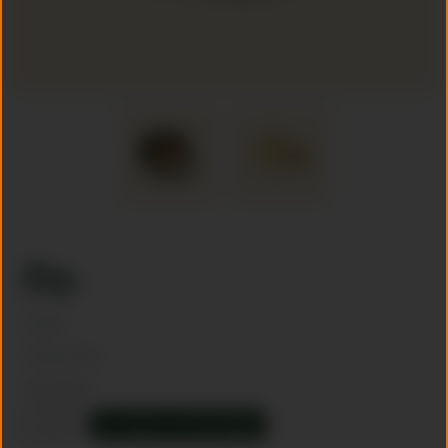
Pin
€
5,50
3,5 cm x 3 cm
Op voorraad
Pin
Toevoegen aan winkelwagen
aantal