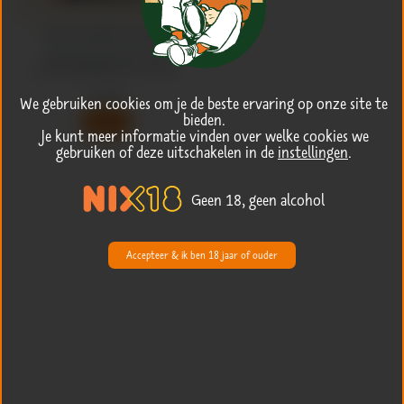
Het Schrobbelèr Kookboek
Vijftig smaakvolle gerechten met één
gemeenschappelijk ingrediënt: Schrobbelèr
€
25,00
We gebruiken cookies om je de beste ervaring op onze site te
bieden.
Bestel
Je kunt meer informatie vinden over welke cookies we
gebruiken of deze uitschakelen in de
instellingen
.
Geen 18, geen alcohol
Accepteer & ik ben 18 jaar of ouder