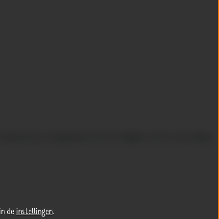
temperatuur te laag geweest of het strijkijzer te kort op de badge
in de
instellingen
.