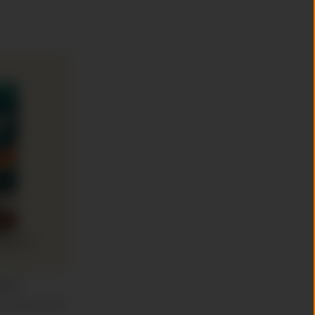
kboek
happelijk ingrediënt: