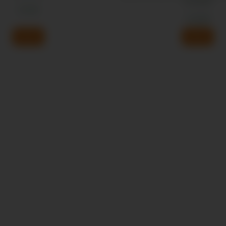
Schrobbelèr
€
5,50
€
25,00
Bestel
Bestel