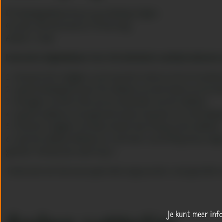
Dit kledingembleem kun je op je kleding strijken.
Grootte: 88 mm breed en 78 mm hoog.
Aantal: 5 stuks
Instructie strijkembleem:
Voor het allerbeste resultaat adviseren
Verwarm het strijkijzer op de warmste stand en zet de stoomfun
Leg het kledingstuk waar het embleem op moet komen op een hard
Verwijder de witte folie aan de achterkant van het embleem
Leg het embleem op de gewenste plek en leg daar een stuk bakpa
Druk het strijkijzer een halve minuut heel stevig op het embleem
Laat het embleem afkoelen en controleer voorzichtig met je nage
gedrukt. Herhaal dan vanaf stap 4.
Textiel dat niet heel warm gestreken mag worden is niet geschikt o
Je kunt meer inf