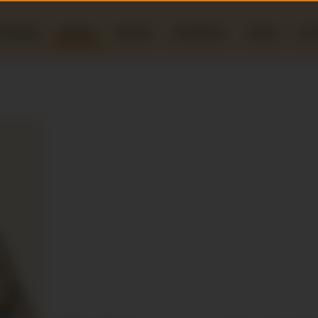
ondleiding
Webshop
Recepten
Evenementen
Actueel
Over