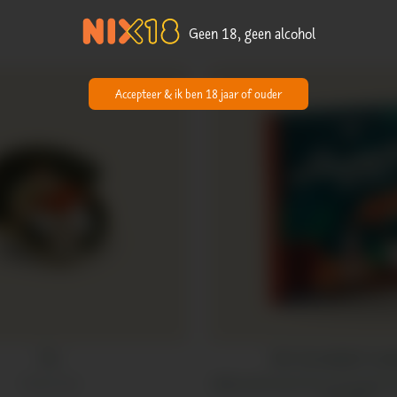
Geen 18, geen alcohol
Accepteer & ik ben 18 jaar of ouder
Pin
Het Schrobbelèr Koo
3,5 cm x 3 cm
Vijftig smaakvolle gerechten met één gemeensc