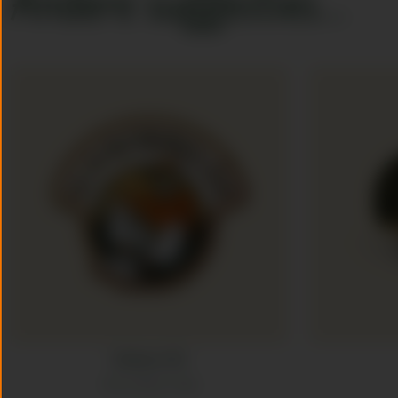
Andere suggesties…
Embleem XXL
20 cm x 18 cm | 1 stuk