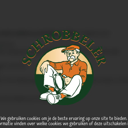
 wij het embleem op de kleding te stikken
.
Strijkinstructie:
ctie uit
e ondergrond, bijvoorbeeld een houten plank, en strijk het glad
pier over heen
l of het embleem goed vast zit. Wanneer het embleem loslaat is of de 
m het embleem op te strijken.
We gebruiken cookies om je de beste ervaring op onze site te bieden.
ormatie vinden over welke cookies we gebruiken of deze uitschakelen 