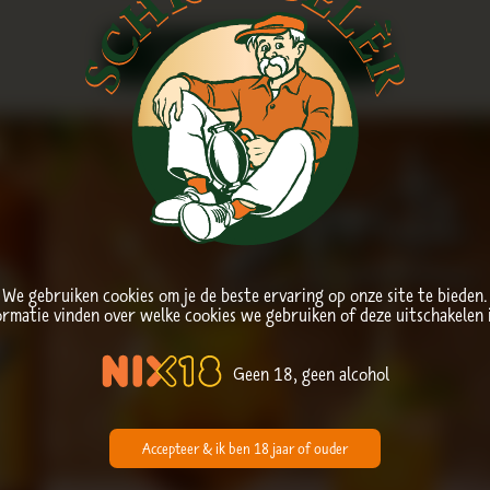
Probeer ‘m nu!
We gebruiken cookies om je de beste ervaring op onze site te bieden.
ormatie vinden over welke cookies we gebruiken of deze uitschakelen 
Geen 18, geen alcohol
Accepteer & ik ben 18 jaar of ouder