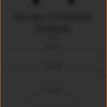
Win een Schrobbelèr
Koeltafel
Naam
Voornaam
Achternaam
E-mailadres