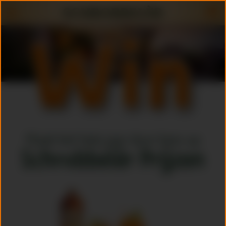
Maak het hele jaar door kans op
Schrobbelèr Prijzen