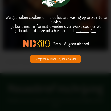
We gebruiken cookies om je de beste ervaring op onze site te
bieden.
Je kunt meer informatie vinden over welke cookies we
gebruiken of deze uitschakelen in de
instellingen
.
Geen 18, geen alcohol
Accepteer & ik ben 18 jaar of ouder
< terug naar Recepten
Nieuwsbrief inschrijving
Schrijf je in voor de nieuwsbrief en ben als eerste op de hoogte van leuke
acties!