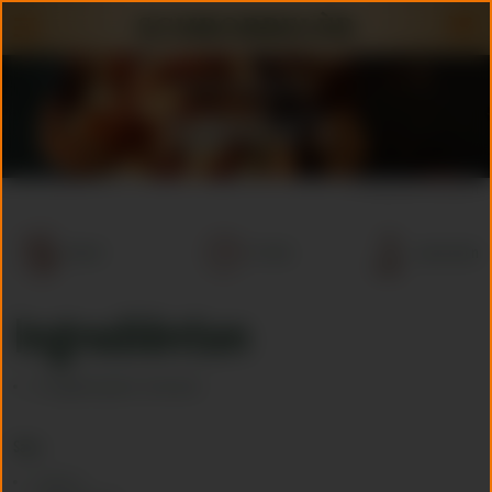
Schrobbelèr
Gamba’s
< terug naar Recepten
Borrel
15 min.
4 personen
Ingrediënten
12 ongepelde gamba’s (ontdooid)
Saus:
1 zoete ui