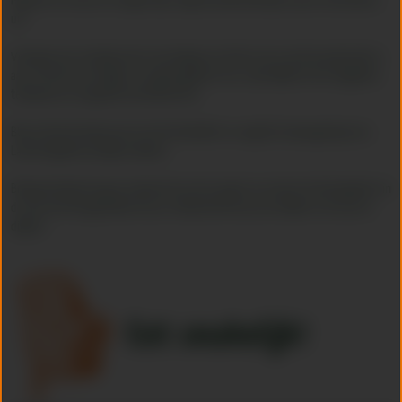
Maak de ui schoon en snipper fijn. Snijd de peterselie fijn en pers de knoflook
uit.
Verwarm een scheutje olie in een bakpan en fruit er de ui met de peterselie in
aan. Zet het vuur hoger en voeg de gamba’s toe. Laat bakken tot ze beginnen
te kleuren en voeg dan de knoflook toe.
Blus af met de koksroom en de Schrobbelèr en voeg het sinaasappelsap toe.
Laat het geheel zachtjes inkoken.
Breng eventueel nog op smaak met zout en peper en serveer de hete gamba’s in
de saus met het gesneden brood. Gebruik het brood om lekker in de saus te
dippen.
Eet smakelijk!