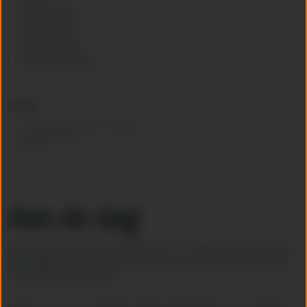
1 bosje peterselie
1 teentje knoflook
200 ml koksroom
100 ml Schrobbelèr
sap van ½ sinaasappel
scheutje zonnebloemolie
Opmaak:
1 versgebakken ciabatta- of stokbrood
versgemalen peper
zout
Aan de slag
Kies voor gamba’s waarvan het darmkanaal al is verwijderd of knip de staarten
anders langs de rug open en snijd het vlees lichtjes in. Verwijder dan met een
scherp mesje het darmkanaal.