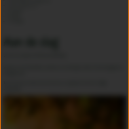
200 ml Ginger ale of ginger beer
Scheut cava/prosecco
Sinaasappel
IJsblokjes
Cocktailglas
Aan de slag
Vul een mooi glas met flink wat ijsblokjes.
Schenk er de Schrobbelèr overheen en vul het glas verder af met de ginger ale
of ginger beer.
Top af met een scheut cava of prosecco en garneer met een schijfje
sinaasappel.