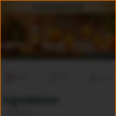
< terug naar Recepten
Serveertip
1 min.
1 persoon
Ingrediënten
50 ml Schrobbelèr