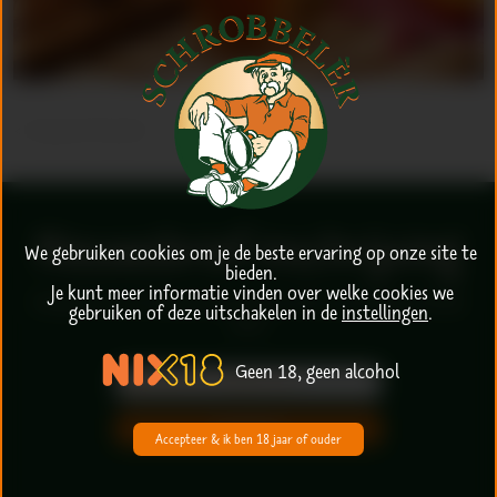
< terug naar Recepten
Nieuwsbrief inschrijving
We gebruiken cookies om je de beste ervaring op onze site te
bieden.
Je kunt meer informatie vinden over welke cookies we
Schrijf je in voor de nieuwsbrief en ben als eerste op de hoogte van leuke
gebruiken of deze uitschakelen in de
instellingen
.
acties!
Geen 18, geen alcohol
Inschrijven
Accepteer & ik ben 18 jaar of ouder