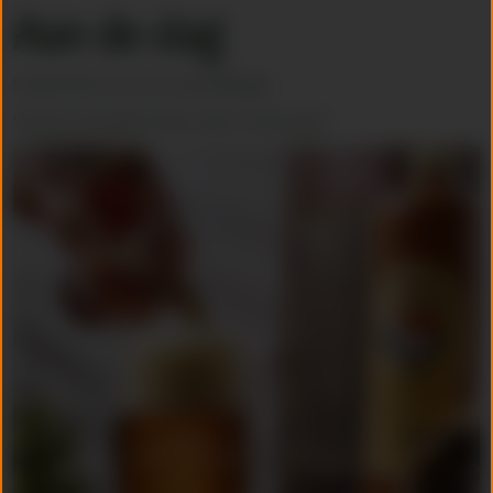
Aan de slag
Schenk het bier in een mooi speciaalbierglas.
Schenk de Schrobbelèr erbij en maak ‘m zelf speciaal!