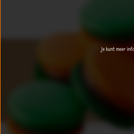
Je kunt meer inf