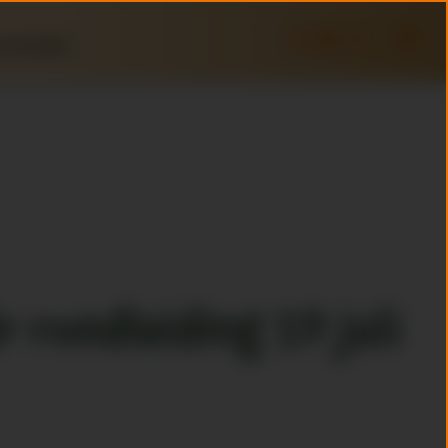
 Schrobbelèr
r rondleiding 19 juli