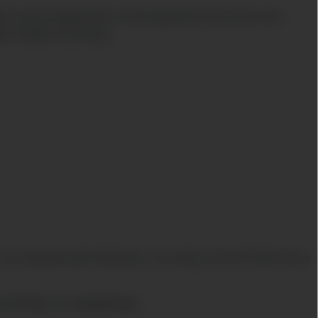
bbelèr word je meegenomen in de Bourgondische wereld van onze
ker kuukske en proeverij.
een maximaal aantal deelnemers, dus meld je snel aan! Tickets kun je
bestelling is je toegangsbewijs.