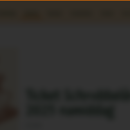
ondleiding
Webshop
Recepten
Evenementen
Actueel
Over
Ticket Schrobbelè
2025 namiddag
€
19,50