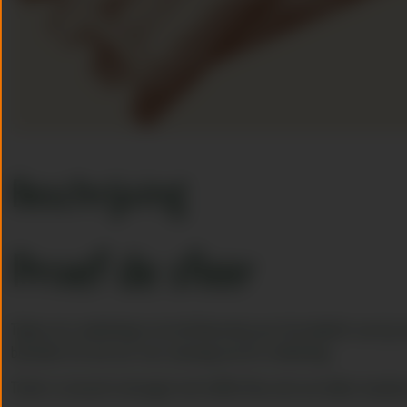
Beschrijving
Proef de sfeer
Tijdens de rondleiding in de distilleerderij van Schrobbelèr word j
bestellen tot een uur voor aanvang van de rondleiding.
Ticket is inclusief ontvangst met koffie/thee met een lekker kuukske