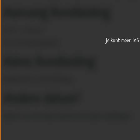
Aanvang Rondleiding
11.00 – 14.00 uur
Je kunt meer inf
14:55 uur deuren geopend
Adres Rondleiding
Polluxstraat 29, 5047 RA Tilburg
Andere datum?
Kijk hier voor een actueel overzicht van de open rondleidingen >