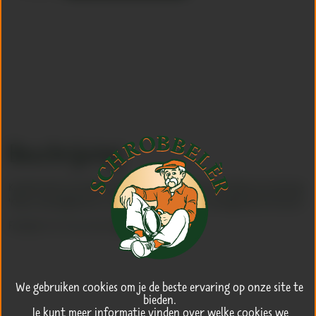
spreuk
aantal
Beschrijving
Karakteristiek Schrobbelèr tegeltje met een spreuk van ontdekker Jan Wassing:
‘Kleine vriendelijkheden en vriendelijke kleinigheden veraangenamen het leven’.
Formaat: 15 x 15 cm. Incl. hanger.
We gebruiken cookies om je de beste ervaring op onze site te
bieden.
Je kunt meer informatie vinden over welke cookies we