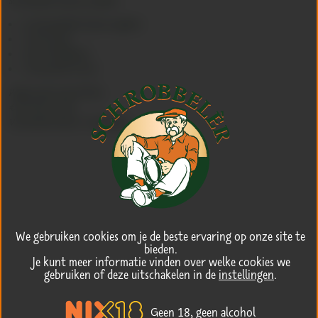
Schrobbelèr Espresso pakket
6x Schrobbelèr Espresso glazen
3x A3 Poster
20x A5 tafelkaart
3x A6 perfect serve
Prijzen zijn inclusief btw.
€12,40 excl. btw
Verzonden binnen 7 werkdagen
We gebruiken cookies om je de beste ervaring op onze site te
bieden.
Je kunt meer informatie vinden over welke cookies we
gebruiken of deze uitschakelen in de
instellingen
.
Geen 18, geen alcohol