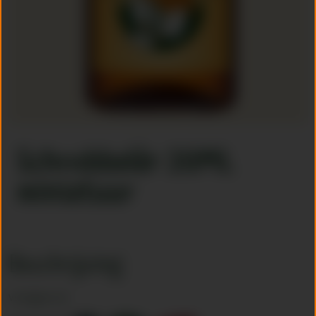
Schrobbelèr 20ML
miniatuur
Beschrijving
*
Verkrijgbaar bij