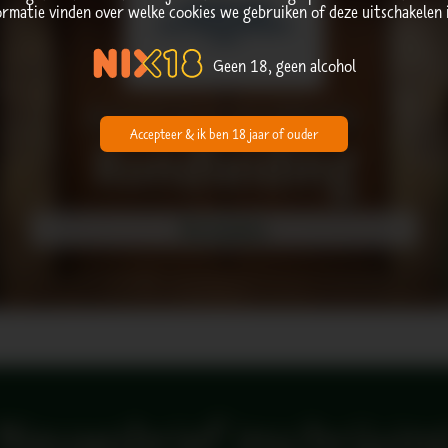
ormatie vinden over welke cookies we gebruiken of deze uitschakelen 
Geen 18, geen alcohol
Beleef de Schrobbelèr
Accepteer & ik ben 18 jaar of ouder
Rond
leiding
Nu boeken
Nieuwsbrief inschrijvin