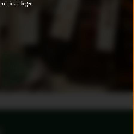
in de
instellingen
.
g