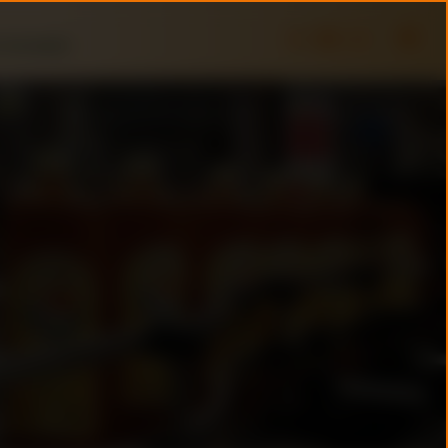
 Schrobbelèr